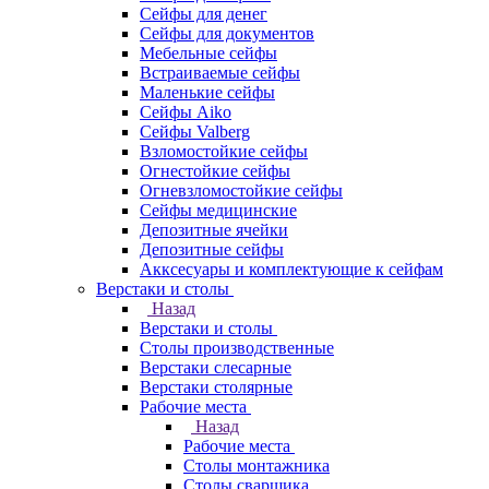
Сейфы для денег
Сейфы для документов
Мебельные сейфы
Встраиваемые сейфы
Маленькие сейфы
Сейфы Aiko
Сейфы Valberg
Взломостойкие сейфы
Огнестойкие сейфы
Огневзломостойкие сейфы
Сейфы медицинские
Депозитные ячейки
Депозитные сейфы
Акксесуары и комплектующие к сейфам
Верстаки и столы
Назад
Верстаки и столы
Столы производственные
Верстаки слесарные
Верстаки столярные
Рабочие места
Назад
Рабочие места
Столы монтажника
Столы сварщика