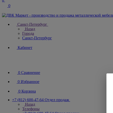
0
0
Санкт-Петербург
Назад
Города
Санкт-Петербург
Кабинет
0
Сравнение
0
Избранное
0
Корзина
+7 (812) 600-47-64
Отдел продаж
Назад
Телефоны