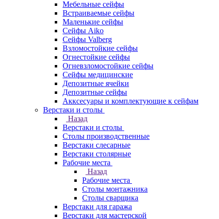
Мебельные сейфы
Встраиваемые сейфы
Маленькие сейфы
Сейфы Aiko
Сейфы Valberg
Взломостойкие сейфы
Огнестойкие сейфы
Огневзломостойкие сейфы
Сейфы медицинские
Депозитные ячейки
Депозитные сейфы
Акксесуары и комплектующие к сейфам
Верстаки и столы
Назад
Верстаки и столы
Столы производственные
Верстаки слесарные
Верстаки столярные
Рабочие места
Назад
Рабочие места
Столы монтажника
Столы сварщика
Верстаки для гаража
Верстаки для мастерской