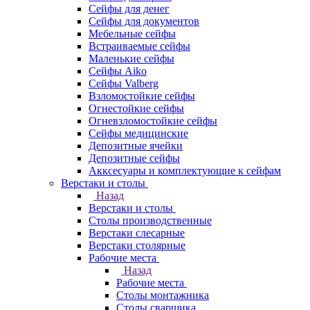
Сейфы для денег
Сейфы для документов
Мебельные сейфы
Встраиваемые сейфы
Маленькие сейфы
Сейфы Aiko
Сейфы Valberg
Взломостойкие сейфы
Огнестойкие сейфы
Огневзломостойкие сейфы
Сейфы медицинские
Депозитные ячейки
Депозитные сейфы
Акксесуары и комплектующие к сейфам
Верстаки и столы
Назад
Верстаки и столы
Столы производственные
Верстаки слесарные
Верстаки столярные
Рабочие места
Назад
Рабочие места
Столы монтажника
Столы сварщика