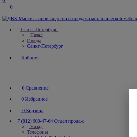
0
0
Санкт-Петербург
Назад
Города
Санкт-Петербург
Кабинет
0
Сравнение
0
Избранное
0
Корзина
+7 (812) 600-47-64
Отдел продаж
Назад
Телефоны