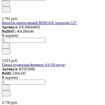
1 791 руб.
Вороток реверсивный BERGER трещотка 1/2”
Артикул:
ER-00044802
ВxШxГ:
40x260x40
В корзину
3 621 руб.
Папка подвесная формата А4 (50 штук)
Артикул:
КГ053086
ВxШ:
240x345
В корзину
4 750 руб.