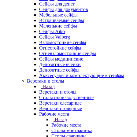
Сейфы для денег
Сейфы для документов
Мебельные сейфы
Встраиваемые сейфы
Маленькие сейфы
Сейфы Aiko
Сейфы Valberg
Взломостойкие сейфы
Огнестойкие сейфы
Огневзломостойкие сейфы
Сейфы медицинские
Депозитные ячейки
Депозитные сейфы
Акксесуары и комплектующие к сейфам
Верстаки и столы
Назад
Верстаки и столы
Столы производственные
Верстаки слесарные
Верстаки столярные
Рабочие места
Назад
Рабочие места
Столы монтажника
Столы сварщика