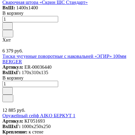
Сварочная штора «Скрин ШС Стандарт»
ВxШ:
1400x1400
В корзину
Хит
6 379 руб.
Тиски чугунные поворотные с наковальней «ЭГИР» 100мм
BERGER
Артикул:
ER-00036440
ВxШxГ:
170x310x135
В корзину
12 885 руб.
Оружейный сейф AIKO БЕРКУТ 1
Артикул:
КГ051693
ВxШxГ:
1000x250x250
Крепление:
к стене