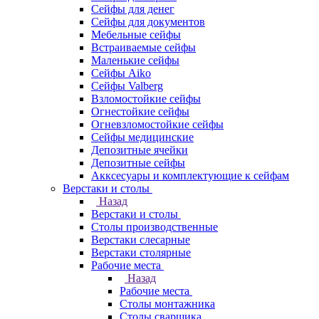
Сейфы для денег
Сейфы для документов
Мебельные сейфы
Встраиваемые сейфы
Маленькие сейфы
Сейфы Aiko
Сейфы Valberg
Взломостойкие сейфы
Огнестойкие сейфы
Огневзломостойкие сейфы
Сейфы медицинские
Депозитные ячейки
Депозитные сейфы
Акксесуары и комплектующие к сейфам
Верстаки и столы
Назад
Верстаки и столы
Столы производственные
Верстаки слесарные
Верстаки столярные
Рабочие места
Назад
Рабочие места
Столы монтажника
Столы сварщика