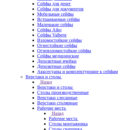
Сейфы для денег
Сейфы для документов
Мебельные сейфы
Встраиваемые сейфы
Маленькие сейфы
Сейфы Aiko
Сейфы Valberg
Взломостойкие сейфы
Огнестойкие сейфы
Огневзломостойкие сейфы
Сейфы медицинские
Депозитные ячейки
Депозитные сейфы
Акксесуары и комплектующие к сейфам
Верстаки и столы
Назад
Верстаки и столы
Столы производственные
Верстаки слесарные
Верстаки столярные
Рабочие места
Назад
Рабочие места
Столы монтажника
Столы сварщика