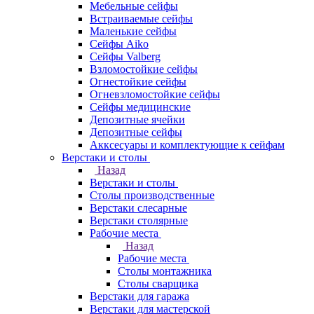
Мебельные сейфы
Встраиваемые сейфы
Маленькие сейфы
Сейфы Aiko
Сейфы Valberg
Взломостойкие сейфы
Огнестойкие сейфы
Огневзломостойкие сейфы
Сейфы медицинские
Депозитные ячейки
Депозитные сейфы
Акксесуары и комплектующие к сейфам
Верстаки и столы
Назад
Верстаки и столы
Столы производственные
Верстаки слесарные
Верстаки столярные
Рабочие места
Назад
Рабочие места
Столы монтажника
Столы сварщика
Верстаки для гаража
Верстаки для мастерской