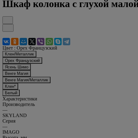
Шкаф колонка с глухой мало
Цвет :
Орех Французский
Клен/Металлик
Орех Французский
Ясень Шимо
Венге Магия
Венге Магия/Металлик
Клен*
Белый
Характеристики
Производитель
—
SKYLAND
Серия
—
IMAGO
Высота, мм