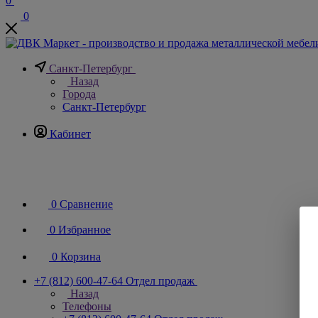
0
0
Санкт-Петербург
Назад
Города
Санкт-Петербург
Кабинет
0
Сравнение
0
Избранное
0
Корзина
+7 (812) 600-47-64
Отдел продаж
Назад
Телефоны