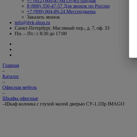
+7 (812) 600-47-64
Отдел продаж
8 (800) 350-47-57
Для звонок по России
+7 (999) 004-89-24
Мессенджеры
Заказать звонок
info@dvk-shop.ru
Санкт-Петербург, Масляный пер., д. 7, оф. 33
Пн. – Пт.: с 8:30 до 17:00
Главная
–
Каталог
–
Офисная мебель
–
Шкафы офисные
–
Шкаф колонка с глухой малой дверью СУ-1.1Пр IMAGO