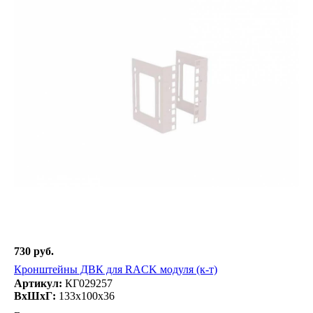
730 руб.
Кронштейны ДВК для RACK модуля (к-т)
Артикул:
КГ029257
ВxШxГ:
133x100x36