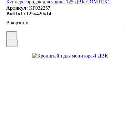
К-т перегородок для ящика 125 ДВК COMTEX1
Артикул:
КГ032257
ВxШxГ:
125x420x14
В корзину