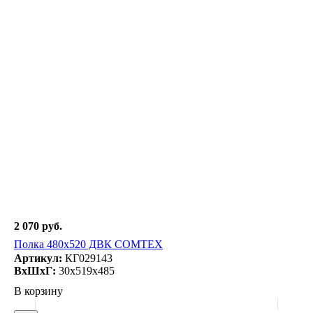
2 070 руб.
Полка 480х520 ДВК COMTEX
Артикул:
КГ029143
ВxШxГ:
30x519x485
В корзину