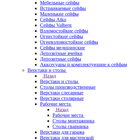
Мебельные сейфы
Встраиваемые сейфы
Маленькие сейфы
Сейфы Aiko
Сейфы Valberg
Взломостойкие сейфы
Огнестойкие сейфы
Огневзломостойкие сейфы
Сейфы медицинские
Депозитные ячейки
Депозитные сейфы
Акксесуары и комплектующие к сейфам
Верстаки и столы
Назад
Верстаки и столы
Столы производственные
Верстаки слесарные
Верстаки столярные
Рабочие места
Назад
Рабочие места
Столы монтажника
Столы сварщика
Верстаки для гаража
Верстаки для мастерской