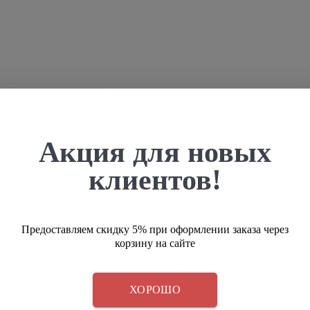
ния для проведения тендера
Акция для новых
клиентов!
ское задание для тендера, так чтобы поставщики предоставили только нужные 
уществующего на территории России законодательства.
 Федеральному закону № 44, №223 или корпоративным требованиям предпри
Предоставляем скидку 5% при оформлении заказа через
корзину на сайте
ХОРОШО