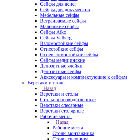
Сейфы для денег
Сейфы для документов
Мебельные сейфы
Встраиваемые сейфы
Маленькие сейфы
Сейфы Aiko
Сейфы Valberg
Взломостойкие сейфы
Огнестойкие сейфы
Огневзломостойкие сейфы
Сейфы медицинские
Депозитные ячейки
Депозитные сейфы
Акксесуары и комплектующие к сейфам
Верстаки и столы
Назад
Верстаки и столы
Столы производственные
Верстаки слесарные
Верстаки столярные
Рабочие места
Назад
Рабочие места
Столы монтажника
Столы сварщика