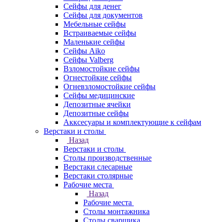
Сейфы для денег
Сейфы для документов
Мебельные сейфы
Встраиваемые сейфы
Маленькие сейфы
Сейфы Aiko
Сейфы Valberg
Взломостойкие сейфы
Огнестойкие сейфы
Огневзломостойкие сейфы
Сейфы медицинские
Депозитные ячейки
Депозитные сейфы
Акксесуары и комплектующие к сейфам
Верстаки и столы
Назад
Верстаки и столы
Столы производственные
Верстаки слесарные
Верстаки столярные
Рабочие места
Назад
Рабочие места
Столы монтажника
Столы сварщика