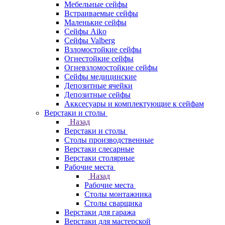
Мебельные сейфы
Встраиваемые сейфы
Маленькие сейфы
Сейфы Aiko
Сейфы Valberg
Взломостойкие сейфы
Огнестойкие сейфы
Огневзломостойкие сейфы
Сейфы медицинские
Депозитные ячейки
Депозитные сейфы
Акксесуары и комплектующие к сейфам
Верстаки и столы
Назад
Верстаки и столы
Столы производственные
Верстаки слесарные
Верстаки столярные
Рабочие места
Назад
Рабочие места
Столы монтажника
Столы сварщика
Верстаки для гаража
Верстаки для мастерской