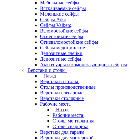
Мебельные сейфы
Встраиваемые сейфы
Маленькие сейфы
Сейфы Aiko
Сейфы Valberg
Взломостойкие сейфы
Огнестойкие сейфы
Огневзломостойкие сейфы
Сейфы медицинские
Депозитные ячейки
Депозитные сейфы
Акксесуары и комплектующие к сейфам
Верстаки и столы
Назад
Верстаки и столы
Столы производственные
Верстаки слесарные
Верстаки столярные
Рабочие места
Назад
Рабочие места
Столы монтажника
Столы сварщика
Верстаки для гаража
Верстаки для мастерской