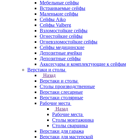
Мебельные сейфы
Встраиваемые сейфы
Маленькие сейфы
Сейфы Aiko
Сейфы Valberg
Взломостойкие сейфы
Огнестойкие сейфы
Огневзломостойкие сейфы
Сейфы медицинские
Депозитные ячейки
Депозитные сейфы
Акксесуары и комплектующие к сейфам
Верстаки и столы
Назад
Верстаки и столы
Столы производственные
Верстаки слесарные
Верстаки столярные
Рабочие места
Назад
Рабочие места
Столы монтажника
Столы сварщика
Верстаки для гаража
Верстаки для мастерской