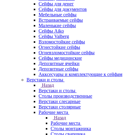
Сейфы для денег
Сейфы для документов
Мебельные сейфы
Встраиваемые сейфы
Маленькие сейфы
Сейфы Aiko
Сейфы Valberg
Взломостойкие сейфы
Огнестойкие сейфы
Огневзломостойкие сейфы
Сейфы медицинские
Депозитные ячейки
Депозитные сейфы
Акксесуары и комплектующие к сейфам
Верстаки и столы
Назад
Верстаки и столы
Столы производственные
Верстаки слесарные
Верстаки столярные
Рабочие места
Назад
Рабочие места
Столы монтажника
Столы сварщика