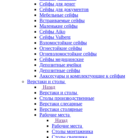
Сейфы для денег
Сейфы для документов
Мебельные сейфы
Встраиваемые сейфы
Маленькие сейфы
Сейфы Aiko
Сейфы Valberg
Взломостойкие сейфы
Огнестойкие сейфы
Огневзломостойкие сейфы
Сейфы медицинские
Депозитные ячейки
Депозитные сейфы
Акксесуары и комплектующие к сейфам
Верстаки и столы
Назад
Верстаки и столы
Столы производственные
Верстаки слесарные
Верстаки столярные
Рабочие места
Назад
Рабочие места
Столы монтажника
Столы сварщика