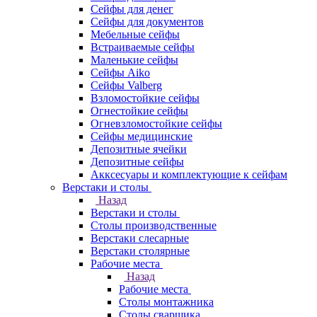
Сейфы для денег
Сейфы для документов
Мебельные сейфы
Встраиваемые сейфы
Маленькие сейфы
Сейфы Aiko
Сейфы Valberg
Взломостойкие сейфы
Огнестойкие сейфы
Огневзломостойкие сейфы
Сейфы медицинские
Депозитные ячейки
Депозитные сейфы
Акксесуары и комплектующие к сейфам
Верстаки и столы
Назад
Верстаки и столы
Столы производственные
Верстаки слесарные
Верстаки столярные
Рабочие места
Назад
Рабочие места
Столы монтажника
Столы сварщика