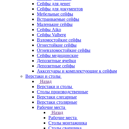
Сейфы для денег
Сейфы для документов
Мебельные сейфы
Встраиваемые сейфы
Маленькие сейфы
Сейфы Aiko
Сейфы Valberg
Взломостойкие сейфы
Огнестойкие сейфы
Огневзломостойкие сейфы
Сейфы медицинские
Депозитные ячейки
Депозитные сейфы
Акксесуары и комплектующие к сейфам
Верстаки и столы
Назад
Верстаки и столы
Столы производственные
Верстаки слесарные
Верстаки столярные
Рабочие места
Назад
Рабочие места
Столы монтажника
Столы сварщика