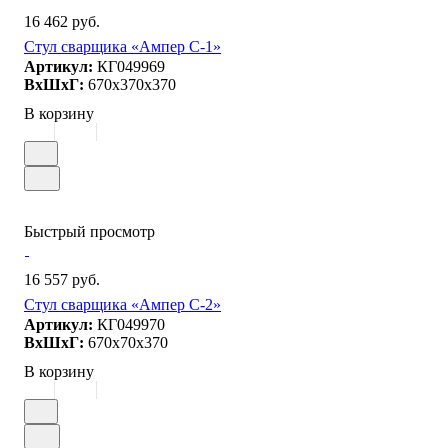
16 462 руб.
Стул сварщика «Ампер С-1»
Артикул:
КГ049969
ВxШxГ:
670x370x370
В корзину
Быстрый просмотр
16 557 руб.
Стул сварщика «Ампер С-2»
Артикул:
КГ049970
ВxШxГ:
670x70x370
В корзину