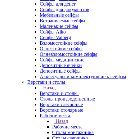
Сейфы для денег
Сейфы для документов
Мебельные сейфы
Встраиваемые сейфы
Маленькие сейфы
Сейфы Aiko
Сейфы Valberg
Взломостойкие сейфы
Огнестойкие сейфы
Огневзломостойкие сейфы
Сейфы медицинские
Депозитные ячейки
Депозитные сейфы
Акксесуары и комплектующие к сейфам
Верстаки и столы
Назад
Верстаки и столы
Столы производственные
Верстаки слесарные
Верстаки столярные
Рабочие места
Назад
Рабочие места
Столы монтажника
Столы сварщика