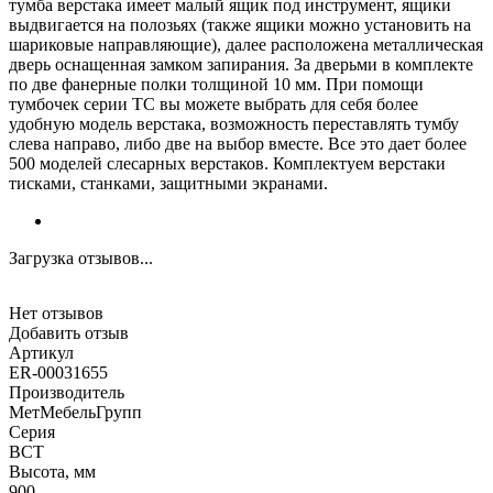
тумба верстака имеет малый ящик под инструмент, ящики
выдвигается на полозьях (также ящики можно установить на
шариковые направляющие), далее расположена металлическая
дверь оснащенная замком запирания. За дверьми в комплекте
по две фанерные полки толщиной 10 мм. При помощи
тумбочек серии ТС вы можете выбрать для себя более
удобную модель верстака, возможность переставлять тумбу
слева направо, либо две на выбор вместе. Все это дает более
500 моделей слесарных верстаков. Комплектуем верстаки
тисками, станками, защитными экранами.
Загрузка отзывов...
Нет отзывов
Добавить отзыв
Артикул
ER-00031655
Производитель
МетМебельГрупп
Серия
ВСТ
Высота, мм
900