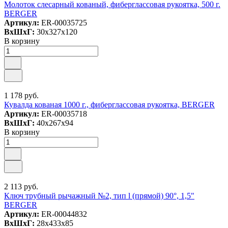
Молоток слесарный кованый, фиберглассовая рукоятка, 500 г.
BERGER
Артикул:
ER-00035725
ВxШxГ:
30x327x120
В корзину
1 178 руб.
Кувалда кованая 1000 г., фиберглассовая рукоятка, BERGER
Артикул:
ER-00035718
ВxШxГ:
40x267x94
В корзину
2 113 руб.
Ключ трубный рычажный №2, тип l (прямой) 90°, 1,5"
BERGER
Артикул:
ER-00044832
ВxШxГ:
28x433x85