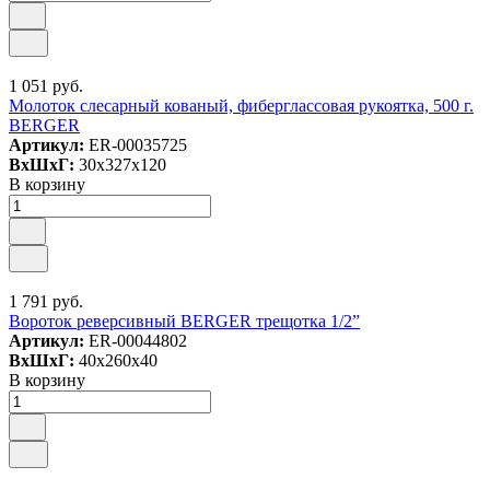
1 051 руб.
Молоток слесарный кованый, фиберглассовая рукоятка, 500 г.
BERGER
Артикул:
ER-00035725
ВxШxГ:
30x327x120
В корзину
1 791 руб.
Вороток реверсивный BERGER трещотка 1/2”
Артикул:
ER-00044802
ВxШxГ:
40x260x40
В корзину