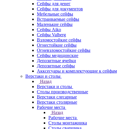
Сейфы для денег
Сейфы для документов
Мебельные сейфы
Встраиваемые сейфы
Маленькие сейфы
Сейфы Aiko
Сейфы Valberg
Взломостойкие сейфы
Огнестойкие сейфы
Огневзломостойкие сейфы
Сейфы медицинские
Депозитные ячейки
Депозитные сейфы
Акксесуары и комплектующие к сейфам
Верстаки и столы
Назад
Верстаки и столы
Столы производственные
Верстаки слесарные
Верстаки столярные
Рабочие места
Назад
Рабочие места
Столы монтажника
Столы сварщика