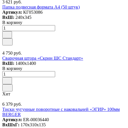
3 621 руб.
Папка подвесная формата А4 (50 штук)
Артикул:
КГ053086
ВxШ:
240x345
В корзину
4 750 руб.
Сварочная штора «Скрин ШС Стандарт»
ВxШ:
1400x1400
В корзину
Хит
6 379 руб.
Тиски чугунные поворотные с наковальней «ЭГИР» 100мм
BERGER
Артикул:
ER-00036440
ВxШxГ:
170x310x135