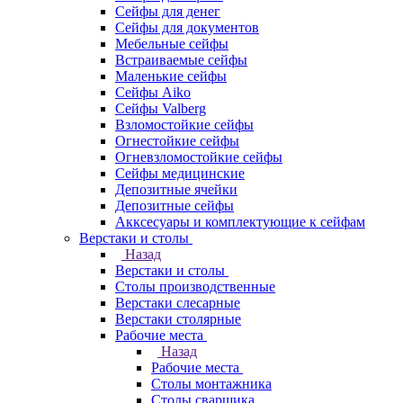
Сейфы для денег
Сейфы для документов
Мебельные сейфы
Встраиваемые сейфы
Маленькие сейфы
Сейфы Aiko
Сейфы Valberg
Взломостойкие сейфы
Огнестойкие сейфы
Огневзломостойкие сейфы
Сейфы медицинские
Депозитные ячейки
Депозитные сейфы
Акксесуары и комплектующие к сейфам
Верстаки и столы
Назад
Верстаки и столы
Столы производственные
Верстаки слесарные
Верстаки столярные
Рабочие места
Назад
Рабочие места
Столы монтажника
Столы сварщика