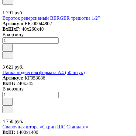
1 791 руб.
Вороток реверсивный BERGER трещотка 1/2”
Артикул:
ER-00044802
ВxШxГ:
40x260x40
В корзину
3 621 руб.
Папка подвесная формата А4 (50 штук)
Артикул:
КГ053086
ВxШ:
240x345
В корзину
4 750 руб.
Сварочная штора «Скрин ШС Стандарт»
ВxШ:
1400x1400