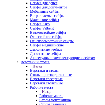
Сейфы для денег
Сейфы для документов
Мебельные сейфы
Встраиваемые сейфы
Маленькие сейфы
Сейфы Aiko
Сейфы Valberg
Взломостойкие сейфы
Огнестойкие сейфы
Огневзломостойкие сейфы
Сейфы медицинские
Депозитные ячейки
Депозитные сейфы
Акксесуары и комплектующие к сейфам
Верстаки и столы
Назад
Верстаки и столы
Столы производственные
Верстаки слесарные
Верстаки столярные
Рабочие места
Назад
Рабочие места
Столы монтажника
Столы сварщика