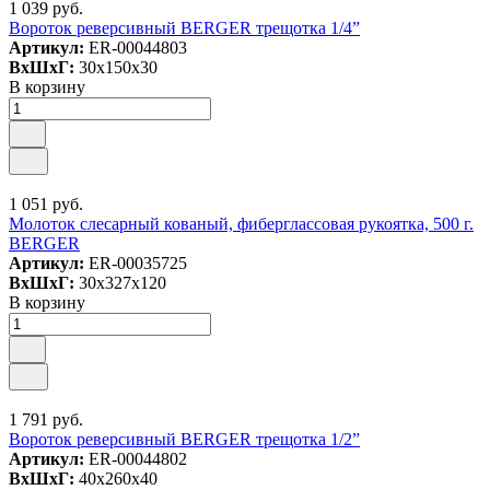
1 039 руб.
Вороток реверсивный BERGER трещотка 1/4”
Артикул:
ER-00044803
ВxШxГ:
30x150x30
В корзину
1 051 руб.
Молоток слесарный кованый, фиберглассовая рукоятка, 500 г.
BERGER
Артикул:
ER-00035725
ВxШxГ:
30x327x120
В корзину
1 791 руб.
Вороток реверсивный BERGER трещотка 1/2”
Артикул:
ER-00044802
ВxШxГ:
40x260x40