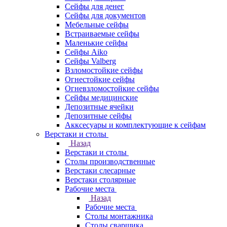
Сейфы для денег
Сейфы для документов
Мебельные сейфы
Встраиваемые сейфы
Маленькие сейфы
Сейфы Aiko
Сейфы Valberg
Взломостойкие сейфы
Огнестойкие сейфы
Огневзломостойкие сейфы
Сейфы медицинские
Депозитные ячейки
Депозитные сейфы
Акксесуары и комплектующие к сейфам
Верстаки и столы
Назад
Верстаки и столы
Столы производственные
Верстаки слесарные
Верстаки столярные
Рабочие места
Назад
Рабочие места
Столы монтажника
Столы сварщика