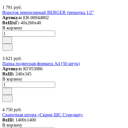
1 791 руб.
Вороток реверсивный BERGER трещотка 1/2”
Артикул:
ER-00044802
ВxШxГ:
40x260x40
В корзину
3 621 руб.
Папка подвесная формата А4 (50 штук)
Артикул:
КГ053086
ВxШ:
240x345
В корзину
4 750 руб.
Сварочная штора «Скрин ШС Стандарт»
ВxШ:
1400x1400
В корзину