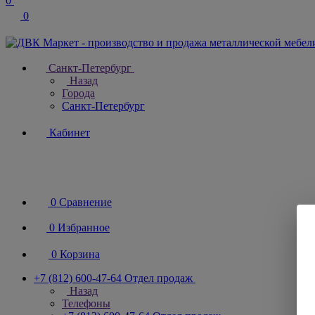
0
0
Санкт-Петербург
Назад
Города
Санкт-Петербург
Кабинет
0
Сравнение
0
Избранное
0
Корзина
+7 (812) 600-47-64
Отдел продаж
Назад
Телефоны