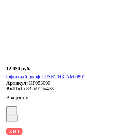
12 050 руб.
Офисный шкаф ПРАКТИК AM 0891
Артикул:
КГ053099
ВxШxГ:
832x915x458
В корзину
ХИТ