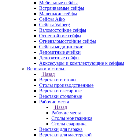
Мебельные сейфы
Встраиваемые сейфы
Маленькие сейфы
Сейфы Aiko
Сейфы Valberg
Взломостойкие сейфы
Огнестойкие сейфы
Огневзломостойкие сейфы
Сейфы медицинские
Депозитные ячейки
Депозитные сейфы
Акксесуары и комплектующие к сейфам
Верстаки и столы
Назад
Верстаки и столы
Столы производственные
Верстаки слесарные
Верстаки столярные
Рабочие места
Назад
Рабочие места
Столы монтажника
Столы сварщика
Верстаки для гаража
Верстаки для мастерской