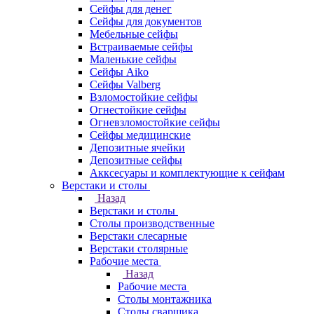
Сейфы для денег
Сейфы для документов
Мебельные сейфы
Встраиваемые сейфы
Маленькие сейфы
Сейфы Aiko
Сейфы Valberg
Взломостойкие сейфы
Огнестойкие сейфы
Огневзломостойкие сейфы
Сейфы медицинские
Депозитные ячейки
Депозитные сейфы
Акксесуары и комплектующие к сейфам
Верстаки и столы
Назад
Верстаки и столы
Столы производственные
Верстаки слесарные
Верстаки столярные
Рабочие места
Назад
Рабочие места
Столы монтажника
Столы сварщика